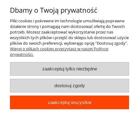
Dbamy o Twoją prywatność
Pliki cookies i pokrewne im technologie umożliwiają poprawne
działanie strony i pomagają nam dostosować ofertę do Twoich
potrzeb. Możesz zaakceptować wykorzystanie przez nas
wszystkich tych plików i przejść do sklepu lub dostosować użycie
plików do swoich preferencji, wybierając opcję "Dostosuj zgody".
Więcej o plikach cookies przeczytasz w naszej Polityce
prywatności.
zaakceptuj tylko niezbędne
dostosuj zgody
RAFIL na rdzę 0,75L MŁOTKOWY BRĄZOWY
zaakceptuj wszystkie
Cena:
53,90 zł