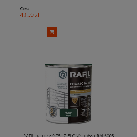
Cena:
49,90 zł
RAFIL na rdzę 0,75L ZIELONY połysk RAL6005