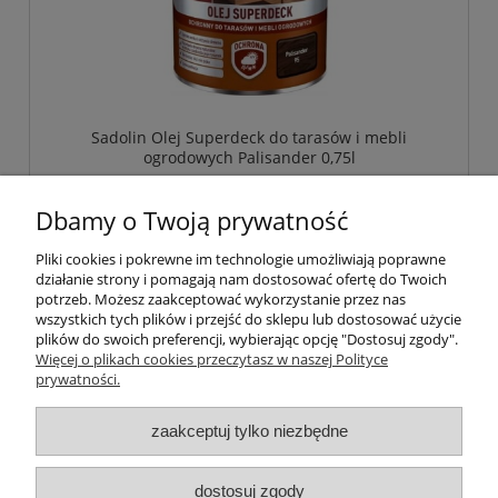
Sadolin Olej Superdeck do tarasów i mebli
ogrodowych Palisander 0,75l
Cena:
Dbamy o Twoją prywatność
65,90 zł
Pliki cookies i pokrewne im technologie umożliwiają poprawne
działanie strony i pomagają nam dostosować ofertę do Twoich
potrzeb. Możesz zaakceptować wykorzystanie przez nas
wszystkich tych plików i przejść do sklepu lub dostosować użycie
plików do swoich preferencji, wybierając opcję "Dostosuj zgody".
Więcej o plikach cookies przeczytasz w naszej Polityce
prywatności.
Pomoc
zaakceptuj tylko niezbędne
Moje konto
dostosuj zgody
Płatności i dostawa