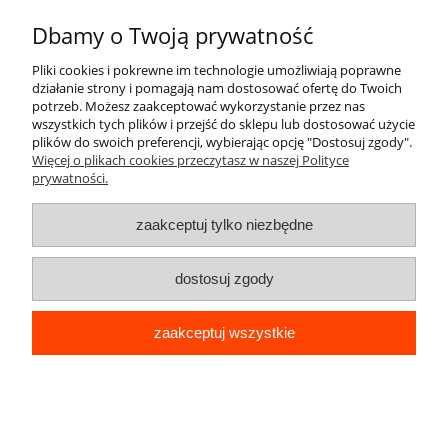
Cena:
Dbamy o Twoją prywatność
130,00 zł
Pliki cookies i pokrewne im technologie umożliwiają poprawne
działanie strony i pomagają nam dostosować ofertę do Twoich
potrzeb. Możesz zaakceptować wykorzystanie przez nas
wszystkich tych plików i przejść do sklepu lub dostosować użycie
plików do swoich preferencji, wybierając opcję "Dostosuj zgody".
Więcej o plikach cookies przeczytasz w naszej Polityce
prywatności.
Pomoc
zaakceptuj tylko niezbędne
Moje konto
dostosuj zgody
Płatności i dostawa
Informacje
zaakceptuj wszystkie
pokaż pełną wersję strony
Sklep internetowy Shoper.pl