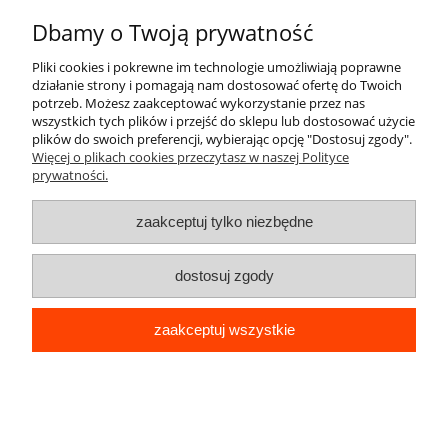
Informacje
Dbamy o Twoją prywatność
Pliki cookies i pokrewne im technologie umożliwiają poprawne
działanie strony i pomagają nam dostosować ofertę do Twoich
pokaż pełną wersję strony
potrzeb. Możesz zaakceptować wykorzystanie przez nas
wszystkich tych plików i przejść do sklepu lub dostosować użycie
Sklep internetowy Shoper.pl
plików do swoich preferencji, wybierając opcję "Dostosuj zgody".
Więcej o plikach cookies przeczytasz w naszej Polityce
prywatności.
zaakceptuj tylko niezbędne
dostosuj zgody
zaakceptuj wszystkie