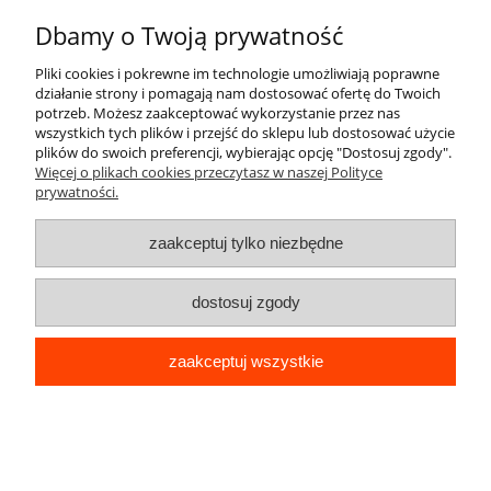
49,90 zł
Najniższa cena:
Dbamy o Twoją prywatność
Pliki cookies i pokrewne im technologie umożliwiają poprawne
działanie strony i pomagają nam dostosować ofertę do Twoich
potrzeb. Możesz zaakceptować wykorzystanie przez nas
wszystkich tych plików i przejść do sklepu lub dostosować użycie
«
1
2
»
plików do swoich preferencji, wybierając opcję "Dostosuj zgody".
Więcej o plikach cookies przeczytasz w naszej Polityce
prywatności.
Pomoc
zaakceptuj tylko niezbędne
Moje konto
dostosuj zgody
Płatności i dostawa
zaakceptuj wszystkie
Informacje
pokaż pełną wersję strony
Sklep internetowy Shoper.pl