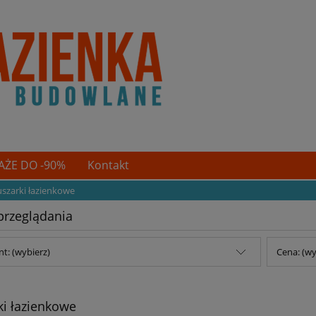
ŻE DO -90%
Kontakt
uszarki łazienkowe
przeglądania
t: (wybierz)
Cena: (wy
ki łazienkowe