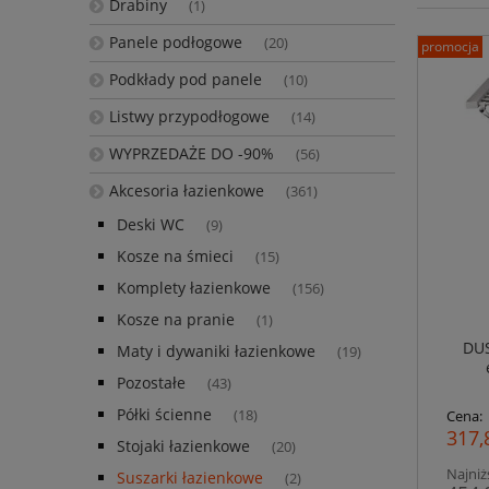
Drabiny
(1)
Panele podłogowe
(20)
promocja
Podkłady pod panele
(10)
Listwy przypodłogowe
(14)
WYPRZEDAŻE DO -90%
(56)
Akcesoria łazienkowe
(361)
Deski WC
(9)
Kosze na śmieci
(15)
Komplety łazienkowe
(156)
Kosze na pranie
(1)
DUS
Maty i dywaniki łazienkowe
(19)
Pozostałe
(43)
Półki ścienne
(18)
Cena:
317,
Stojaki łazienkowe
(20)
Najniż
Suszarki łazienkowe
(2)