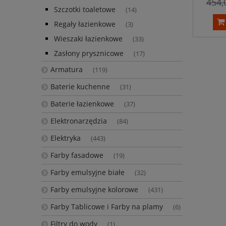
454,
Szczotki toaletowe
(14)
Regały łazienkowe
(3)
Wieszaki łazienkowe
(33)
Zasłony prysznicowe
(17)
Armatura
(119)
Baterie kuchenne
(31)
Baterie łazienkowe
(37)
Elektronarzędzia
(84)
Elektryka
(443)
Farby fasadowe
(19)
Farby emulsyjne białe
(32)
Farby emulsyjne kolorowe
(431)
Farby Tablicowe i Farby na plamy
(6)
Filtry do wody
(1)