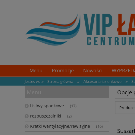
Menu
Promocje
Nowości
WYPRZEDA
»
»
»
Jesteś w:
Strona główna
Akcesoria łazienkowe
S
Menu
Opcje 
Listwy spadkowe
(17)
Producen
rozpuszczalniki
(2)
Kratki wentylacyjne/rewizyjne
(16)
Suszar